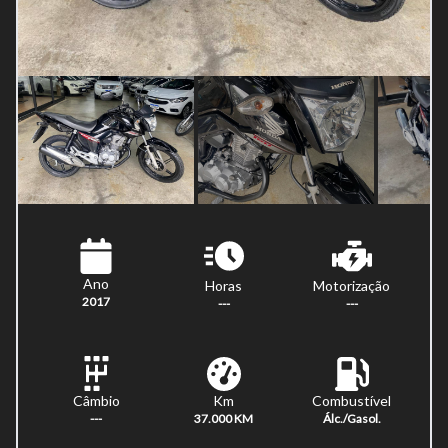
Ano
Horas
Motorização
2017
---
---
Km
Combustível
Câmbio
37.000 KM
Álc./Gasol.
---