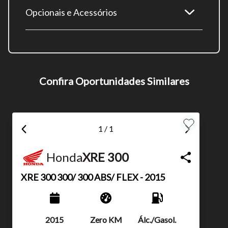
Opcionais e Acessórios
Tamanho do texto
Para aumentar ou diminuir a fonte em nosso site, utilize os
Confira Oportunidades Similares
atalhos Ctrl+ (para aumentar) e Ctrl- (para diminuir) no seu
teclado.
1 / 1
Fechar
Honda
XRE 300
XRE 300
300/ 300 ABS/ FLEX - 2015
Ano
Km
Combustível
2015
Zero KM
Álc./Gasol.