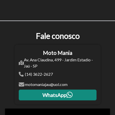
Fale conosco
Moto Mania
Av. Ana Claudina, 499 - Jardim Estadio -
Jaú - SP
(14) 3622-2627
Tamanho do texto
motomaniajau@uol.com
Para aumentar ou diminuir a fonte em nosso site, utilize os
WhatsApp
atalhos Ctrl+ (para aumentar) e Ctrl- (para diminuir) no seu
teclado.