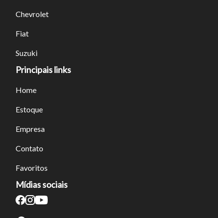
Chevrolet
Tamanho do texto
Fiat
Suzuki
Para aumentar ou diminuir a fonte em nosso site, utilize os
atalhos Ctrl+ (para aumentar) e Ctrl- (para diminuir) no seu
Principais links
teclado.
Home
Estoque
Fechar
Empresa
Contato
Favoritos
Mídias sociais